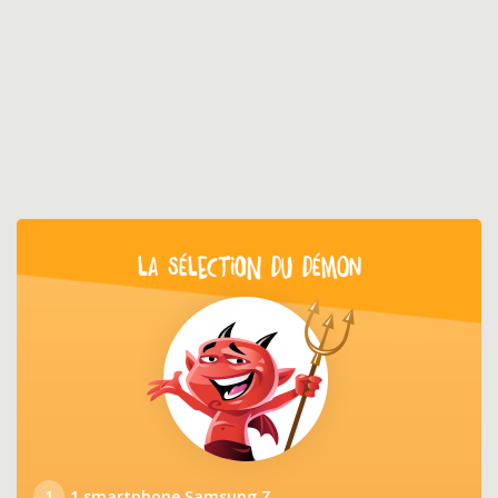
LA SÉLECTION DU DÉMON
1
1 smartphone Samsung Z