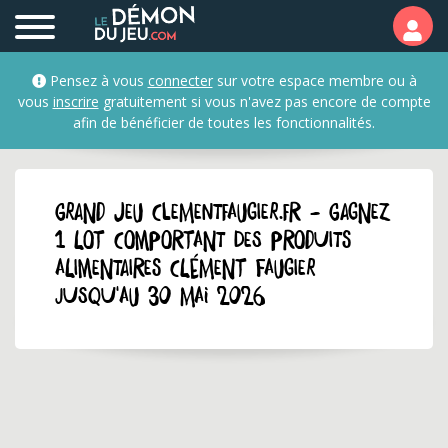
Pensez à vous
connecter
sur votre espace membre ou à
vous
inscrire
gratuitement si vous n'avez pas encore de compte
afin de bénéficier de toutes les fonctionnalités.
GRAND JEU clementfaugier.fr - Gagnez
1 lot comportant des produits
alimentaires Clément Faugier
jusqu'au 30 mai 2026