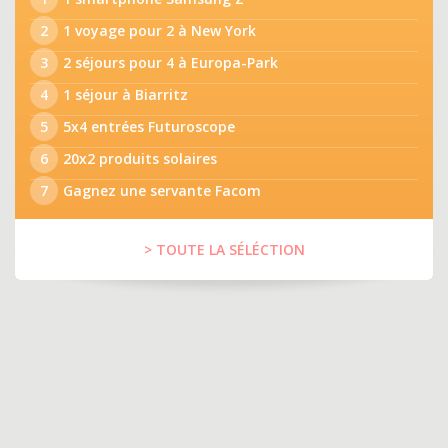
2
1 voyage pour 2 à New York
3
2 séjours pour 4 à Europa-Park
4
1 séjour à Biarritz
5
5x4 entrées Futuroscope
6
20x2 produits solaires
7
Gagnez une servante Facom
> TOUTE LA SÉLÉCTION