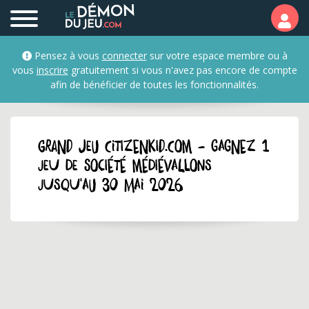
Pensez à vous
connecter
sur votre espace membre ou à
vous
inscrire
gratuitement si vous n'avez pas encore de compte
afin de bénéficier de toutes les fonctionnalités.
GRAND JEU citizenkid.com - Gagnez 1
jeu de société Médiévallons
jusqu'au 30 mai 2026