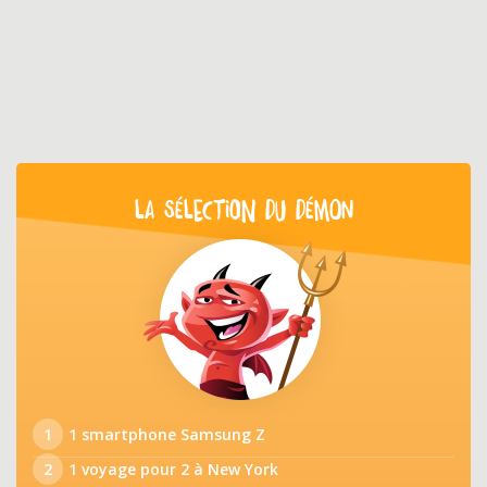
LA SÉLECTION DU DÉMON
1
1 smartphone Samsung Z
2
1 voyage pour 2 à New York