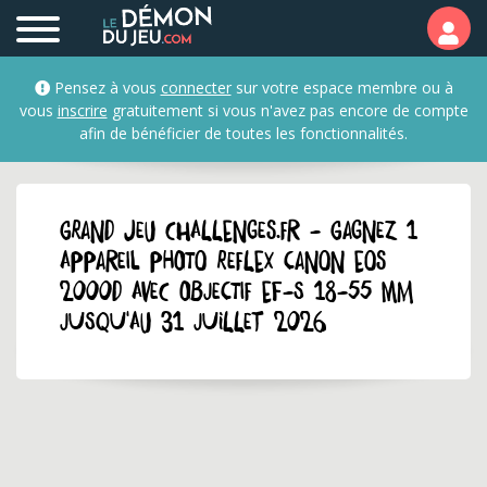
Pensez à vous
connecter
sur votre espace membre ou à
vous
inscrire
gratuitement si vous n'avez pas encore de compte
afin de bénéficier de toutes les fonctionnalités.
GRAND JEU challenges.fr - Gagnez 1
appareil photo reflex Canon EOS
2000D avec objectif EF-S 18-55 mm
jusqu'au 31 juillet 2026