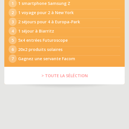
1
1 smartphone Samsung Z
2
1 voyage pour 2 à New York
3
2 séjours pour 4 à Europa-Park
4
1 séjour à Biarritz
5
5x4 entrées Futuroscope
6
20x2 produits solaires
7
Gagnez une servante Facom
> TOUTE LA SÉLÉCTION