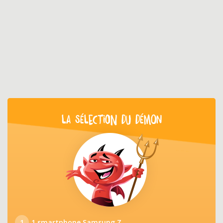
LA SÉLECTION DU DÉMON
1
1 smartphone Samsung Z