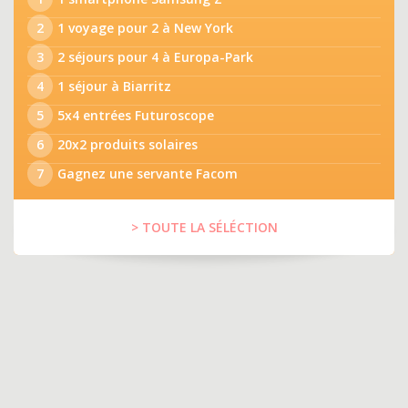
2
1 voyage pour 2 à New York
3
2 séjours pour 4 à Europa-Park
4
1 séjour à Biarritz
5
5x4 entrées Futuroscope
6
20x2 produits solaires
7
Gagnez une servante Facom
> TOUTE LA SÉLÉCTION