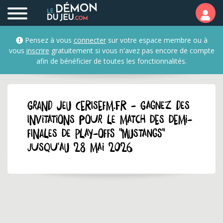
Pensez à vous
connecter
sur votre espace membre ou à
vous
inscrire
gratuitement si vous n'avez pas encore de compte
afin de bénéficier de toutes les fonctionnalités.
GRAND JEU cerisefm.fr - Gagnez des
invitations pour le match des demi-
finales de play-offs "Mustangs"
jusqu'au 28 mai 2026