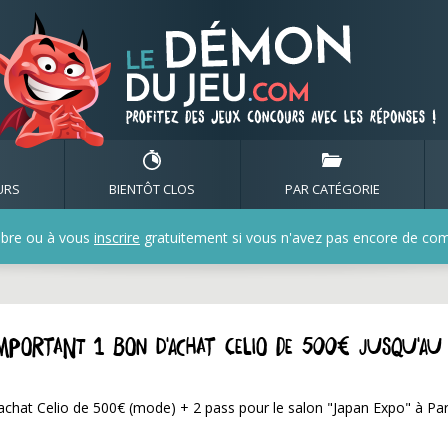
URS
BIENTÔT CLOS
PAR CATÉGORIE
bre ou à vous
inscrire
gratuitement si vous n'avez pas encore de compt
omportant 1 bon d'achat Celio de 500€ jusqu'au
'achat Celio de 500€ (mode) + 2 pass pour le salon "Japan Expo" à Par