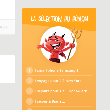
LA SÉLECTION DU DÉMON
OURS
1
1 smartphone Samsung Z
2
1 voyage pour 2 à New York
3
2 séjours pour 4 à Europa-Park
4
1 séjour à Biarritz