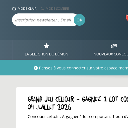
MODE CLAIR
MODE SOMBRE
Email
OK
LA SÉLECTION DU DÉMON
NOUVEAUX CONCO
Pensez à vous
connecter
sur votre espace mem
GRAND JEU celio.fr - Gagnez 1 lot c
04 juillet 2026
Concours celio.fr : A gagner 1 lot comportant 1 bon d