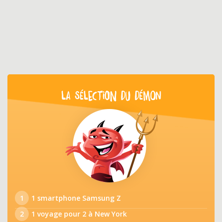
LA SÉLECTION DU DÉMON
1
1 smartphone Samsung Z
2
1 voyage pour 2 à New York