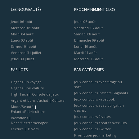
LES NOUVEAUTÉS
PROCHAINEMENT CLOS
Jeudi 06 août
Jeudi 06 août
Mercredi 05 août
Vendredi 07 août
Mardi 04 août
Samedi 08 août
Lundi 03 août
Dimanche 09 août
Samedi 01 août
Lundi 10 août
Vendredi 31 juillet
Mardi 11 août
Jeudi 30 juillet
Mercredi 12 août
PAR LOTS
PAR CATÉGORIES
Gagnez un voyage
Jeux concours avec tirage au
sort
Gagnez une voiture
Jeux concours Instants Gagnants
High-Tech
|
Console de jeux
Jeux concours Facebook
Argent et bons d’achat
|
Culture
Jeux concours avec obligation
Mode/Beauté
|
d'achat
Enfants/Puériculture
Jeux concours à votes
Invitations
|
Déco/Electroménager
Jeux concours créatifs avec jury
Lecture
|
Divers
Jeux concours Twitter
Promotion jeu marketing