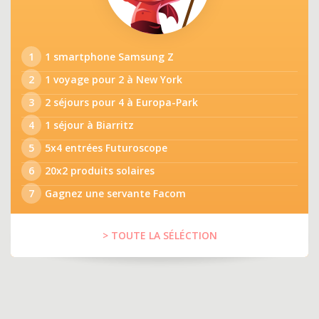
1
1 smartphone Samsung Z
2
1 voyage pour 2 à New York
3
2 séjours pour 4 à Europa-Park
4
1 séjour à Biarritz
5
5x4 entrées Futuroscope
6
20x2 produits solaires
7
Gagnez une servante Facom
> TOUTE LA SÉLÉCTION