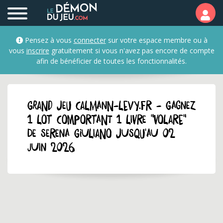
Pensez à vous
connecter
sur votre espace membre ou à
vous
inscrire
gratuitement si vous n'avez pas encore de compte
afin de bénéficier de toutes les fonctionnalités.
GRAND JEU calmann-levy.fr - Gagnez
1 lot comportant 1 livre "Volare"
de Serena Giuliano jusqu'au 02
juin 2026