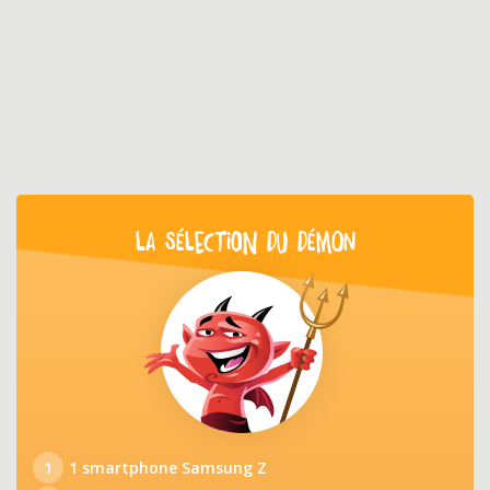
LA SÉLECTION DU DÉMON
1
1 smartphone Samsung Z