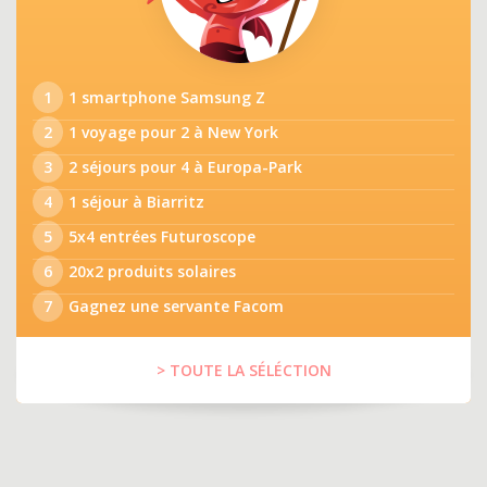
1
1 smartphone Samsung Z
2
1 voyage pour 2 à New York
3
2 séjours pour 4 à Europa-Park
4
1 séjour à Biarritz
5
5x4 entrées Futuroscope
6
20x2 produits solaires
7
Gagnez une servante Facom
> TOUTE LA SÉLÉCTION