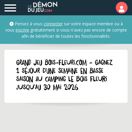
Pensez à vous
connecter
sur votre espace membre ou à
vous
inscrire
gratuitement si vous n'avez pas encore de compte
afin de bénéficier de toutes les fonctionnalités.
GRAND JEU bois-fleuri.com - Gagnez
1 séjour d'une semaine en basse
saison au camping Le Bois Fleuri
jusqu'au 30 mai 2026