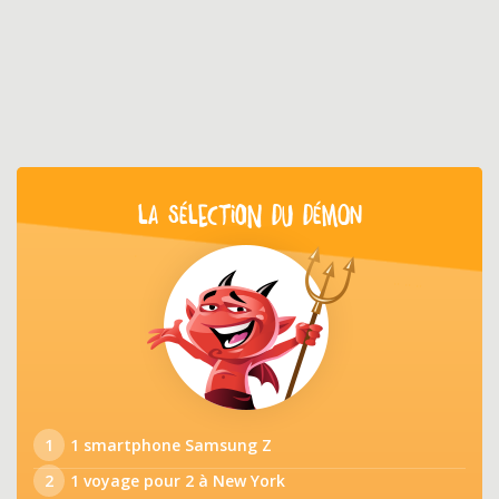
LA SÉLECTION DU DÉMON
1
1 smartphone Samsung Z
2
1 voyage pour 2 à New York