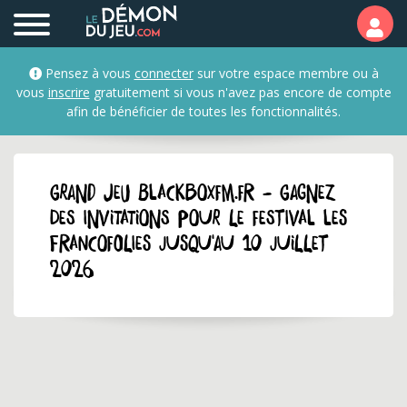
Pensez à vous
connecter
sur votre espace membre ou à
vous
inscrire
gratuitement si vous n'avez pas encore de compte
afin de bénéficier de toutes les fonctionnalités.
GRAND JEU blackboxfm.fr - Gagnez
des invitations pour le festival Les
Francofolies jusqu'au 10 juillet
2026