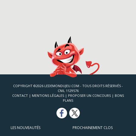
COPYRIGHT ©2026 LEDEMONDUJEU.COM - TOUS DROITS RÉSERVÉS -
CNIL 1129576
CONTACT
|
MENTIONS LÉGALES
|
PROPOSER UN CONCOURS
|
BONS
PLANS
LES NOUVEAUTÉS
PROCHAINEMENT CLOS