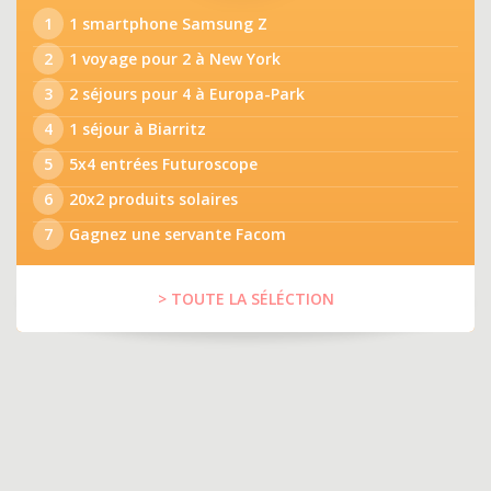
1
1 smartphone Samsung Z
2
1 voyage pour 2 à New York
3
2 séjours pour 4 à Europa-Park
4
1 séjour à Biarritz
5
5x4 entrées Futuroscope
6
20x2 produits solaires
7
Gagnez une servante Facom
> TOUTE LA SÉLÉCTION