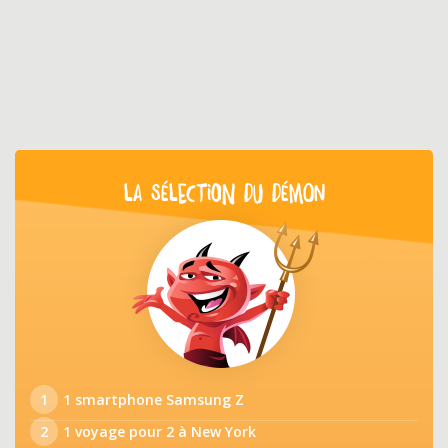
LA SÉLECTION DU DÉMON
1
1 smartphone Samsung Z
2
1 voyage pour 2 à New York