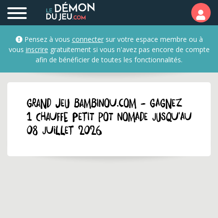
Pensez à vous
connecter
sur votre espace membre ou à
vous
inscrire
gratuitement si vous n'avez pas encore de compte
afin de bénéficier de toutes les fonctionnalités.
GRAND JEU bambinou.com - Gagnez
1 chauffe petit pot nomade jusqu'au
08 juillet 2026