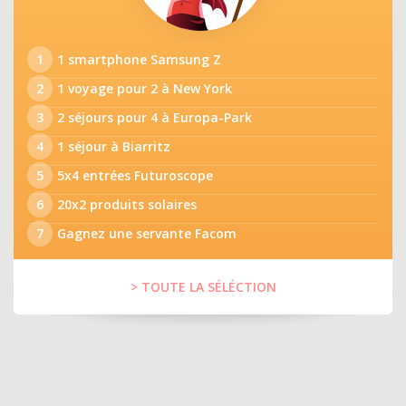
1
1 smartphone Samsung Z
2
1 voyage pour 2 à New York
3
2 séjours pour 4 à Europa-Park
4
1 séjour à Biarritz
5
5x4 entrées Futuroscope
6
20x2 produits solaires
7
Gagnez une servante Facom
> TOUTE LA SÉLÉCTION