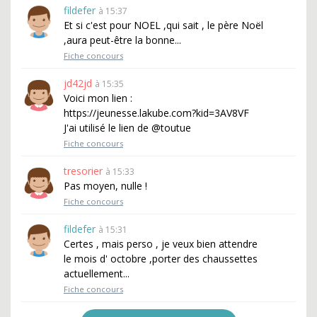
fildefer
à 15:37
Et si c'est pour NOEL ,qui sait , le père Noël
,aura peut-être la bonne...
Fiche concours
jd42jd
à 15:35
Voici mon lien :
https://jeunesse.lakube.com?kid=3AV8VF
J'ai utilisé le lien de @toutue
Fiche concours
tresorier
à 15:33
Pas moyen, nulle !
Fiche concours
fildefer
à 15:31
Certes , mais perso , je veux bien attendre
le mois d' octobre ,porter des chaussettes
actuellement...
Fiche concours