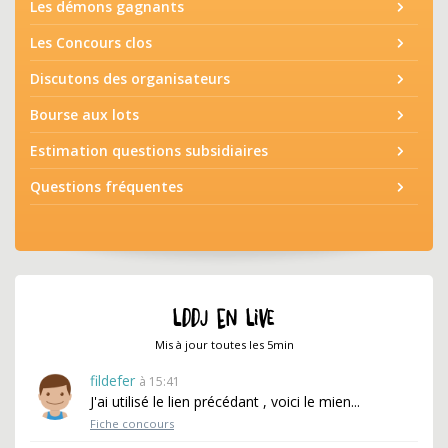
Les démons gagnants
Les Concours clos
Discutons des organisateurs
Bourse aux lots
Estimation questions subsidiaires
Questions fréquentes
LDDJ EN LIVE
Mis à jour toutes les 5min
fildefer
à 15:41
J'ai utilisé le lien précédant , voici le mien...
Fiche concours