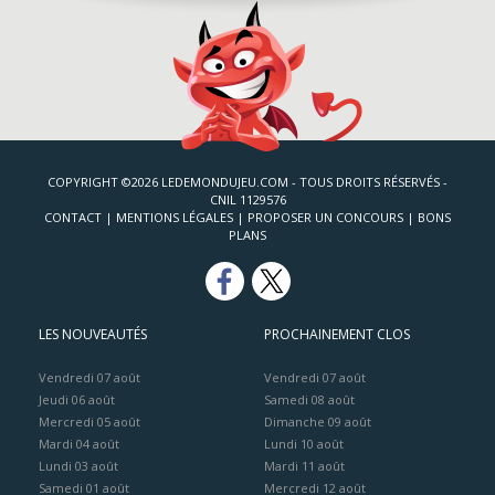
COPYRIGHT ©2026 LEDEMONDUJEU.COM - TOUS DROITS RÉSERVÉS -
CNIL 1129576
CONTACT
|
MENTIONS LÉGALES
|
PROPOSER UN CONCOURS
|
BONS
PLANS
LES NOUVEAUTÉS
PROCHAINEMENT CLOS
Vendredi 07 août
Vendredi 07 août
Jeudi 06 août
Samedi 08 août
Mercredi 05 août
Dimanche 09 août
Mardi 04 août
Lundi 10 août
Lundi 03 août
Mardi 11 août
Samedi 01 août
Mercredi 12 août