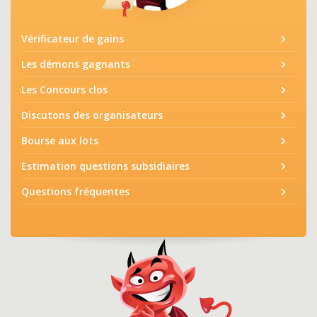
Vérificateur de gains
Les démons gagnants
Les Concours clos
Discutons des organisateurs
Bourse aux lots
Estimation questions subsidiaires
Questions fréquentes