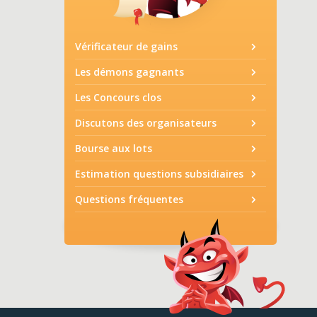
Vérificateur de gains
Les démons gagnants
Les Concours clos
Discutons des organisateurs
Bourse aux lots
Estimation questions subsidiaires
Questions fréquentes