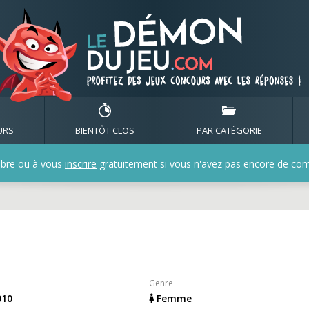
de tigresse59930
URS
BIENTÔT CLOS
PAR CATÉGORIE
bre ou à vous
inscrire
gratuitement si vous n'avez pas encore de compt
Genre
010
Femme