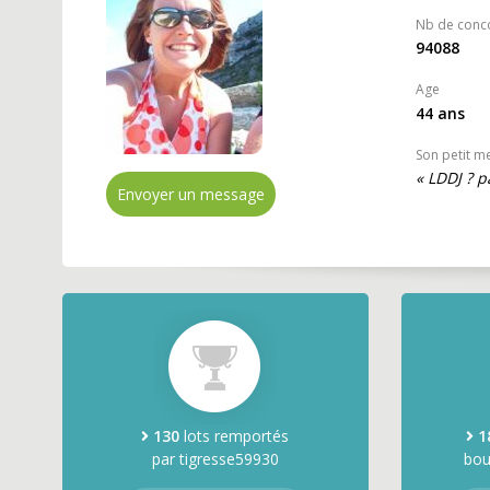
Nb de conc
94088
Age
44 ans
Son petit m
« LDDJ ? p
Envoyer un message
130
lots remportés
1
par tigresse59930
bou