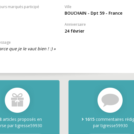
ours marqués participé
Ville
BOUCHAIN - Dpt 59 - France
Anniversaire
24 février
essage
arce que je le vaut bien ! :) »
8
articles proposés en
1615
commentaires rédi
rse par tigresse59930
par tigresse59930