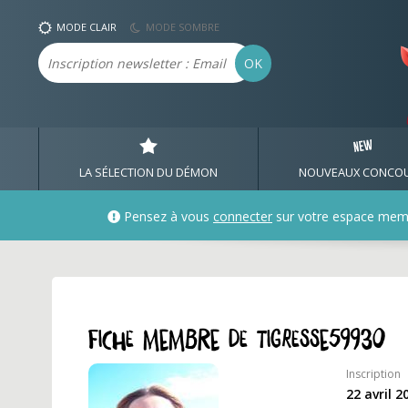
Profil et fiche membre 
MODE CLAIR
MODE SOMBRE
Email
OK
LA SÉLECTION DU DÉMON
NOUVEAUX CONCO
Pensez à vous
connecter
sur votre espace mem
Fiche membre de tigresse59930
Inscription
22 avril 2