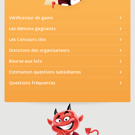
Vérificateur de gains
Les démons gagnants
Les Concours clos
Discutons des organisateurs
Bourse aux lots
Estimation questions subsidiaires
Questions fréquentes