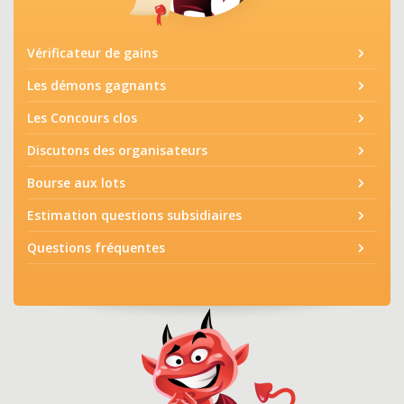
Vérificateur de gains
Les démons gagnants
Les Concours clos
Discutons des organisateurs
Bourse aux lots
Estimation questions subsidiaires
Questions fréquentes