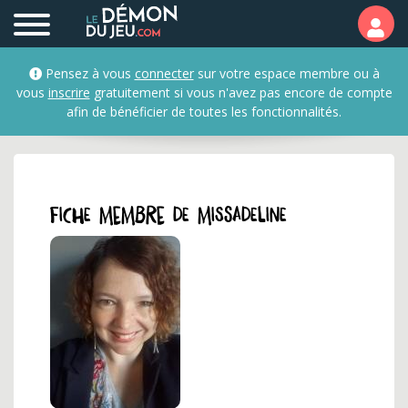
Profil et fiche membre 
Pensez à vous
connecter
sur votre espace membre ou à
vous
inscrire
gratuitement si vous n'avez pas encore de compte
afin de bénéficier de toutes les fonctionnalités.
Fiche membre de missadeline