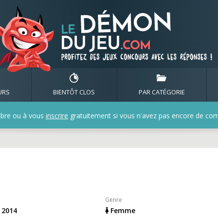
 de maga1979
URS
BIENTÔT CLOS
PAR CATÉGORIE
bre ou à vous
inscrire
gratuitement si vous n'avez pas encore de compt
Genre
r 2014
Femme