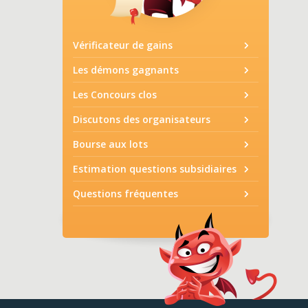
Vérificateur de gains
Les démons gagnants
Les Concours clos
Discutons des organisateurs
Bourse aux lots
Estimation questions subsidiaires
Questions fréquentes