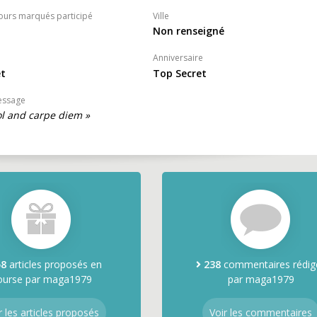
ours marqués participé
Ville
Non renseigné
Anniversaire
et
Top Secret
essage
ol and carpe diem »
58
articles proposés en
238
commentaires rédig
ourse par maga1979
par maga1979
r les articles proposés
Voir les commentaires