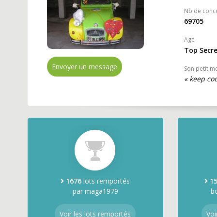
Nb de conc
69705
Age
Top Secr
Envoyer un message
Son petit m
« keep co
1676
lots remportés
1
par maga1979
b
Voir les lots remportés
Voi