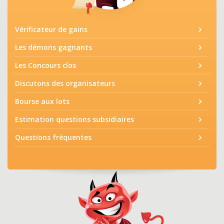
Vérificateur de gains
Les démons gagnants
Les Concours clos
Discutons des organisateurs
Bourse aux lots
Estimation questions subsidiaires
Questions fréquentes