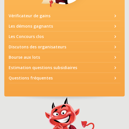
Vérificateur de gains
Les démons gagnants
Les Concours clos
Discutons des organisateurs
Bourse aux lots
Estimation questions subsidiaires
Questions fréquentes