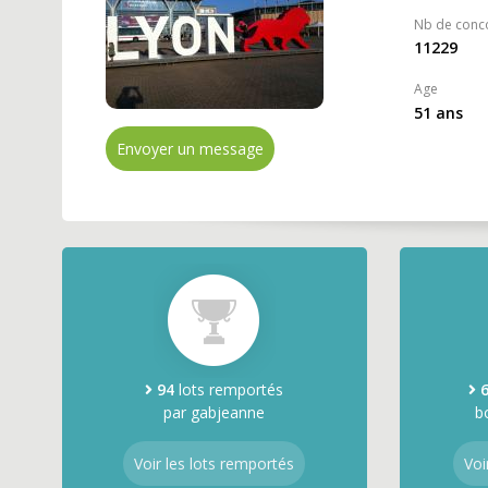
Nb de conc
11229
Age
51 ans
Envoyer un message
94
lots remportés
par gabjeanne
b
Voir les lots remportés
Voi