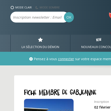
Profil et fiche membre 
MODE CLAIR
MODE SOMBRE
Email
OK
LA SÉLECTION DU DÉMON
NOUVEAUX CONCO
Pensez à vous
connecter
sur votre espace mem
Fiche membre de gabjeanne
Inscription
02 févrie