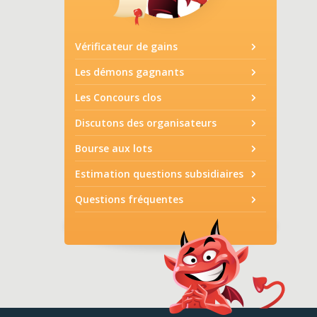
Vérificateur de gains
Les démons gagnants
Les Concours clos
Discutons des organisateurs
Bourse aux lots
Estimation questions subsidiaires
Questions fréquentes