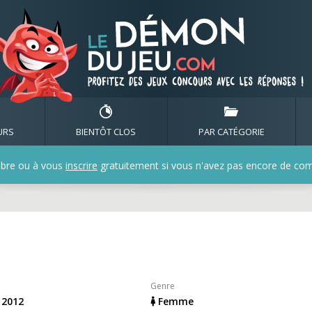
de gabjeanne
URS
BIENTÔT CLOS
PAR CATÉGORIE
bre ou à vous
inscrire
gratuitement si vous n'avez pas encore de compt
Genre
r 2012
Femme