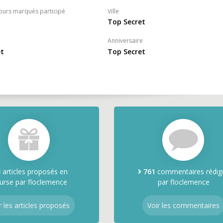
ours marqués participé
Ville
Top Secret
Anniversaire
et
Top Secret
3
articles proposés en
761
commentaires rédig
urse par floclemence
par floclemence
r les articles proposés
Voir les commentaires