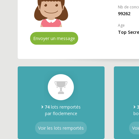
Nb de conc
99262
Age
Top Secr
Envoyer un message
74
lots remportés
par floclemence
bo
Voir les lots remportés
Voi