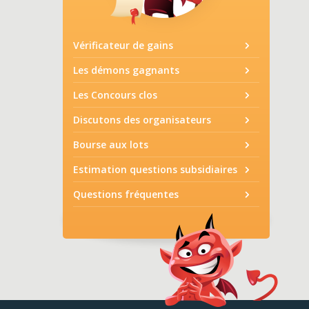
Vérificateur de gains
Les démons gagnants
Les Concours clos
Discutons des organisateurs
Bourse aux lots
Estimation questions subsidiaires
Questions fréquentes