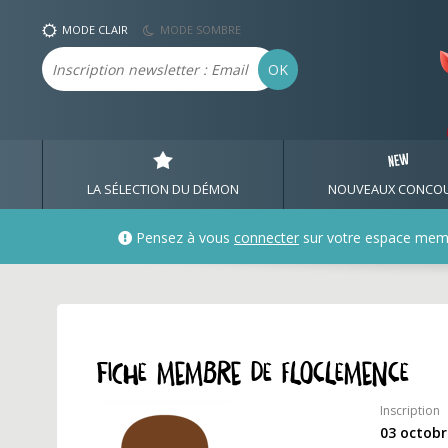
Profil et fiche membre 
MODE CLAIR
MODE SOMBRE
Email
OK
LA SÉLECTION DU DÉMON
NOUVEAUX CONCO
Pensez à vous
connecter
sur votre espace mem
Fiche membre de floclemence
Inscription
03 octobr