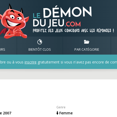
de floclemence
URS
BIENTÔT CLOS
PAR CATÉGORIE
bre ou à vous
inscrire
gratuitement si vous n'avez pas encore de compt
Genre
e 2007
Femme