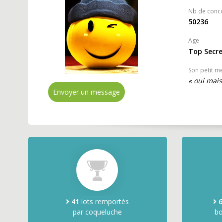
Nb de conc
50236
Age
Top Secr
Son petit m
« oui mai
Envoyer un message
41
lots remportés
par coqueluche
bo