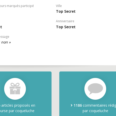
ours marqués participé
Ville
Top Secret
Anniversaire
et
Top Secret
essage
s non »
6
articles proposés en
1186
commentaires rédi
urse par coqueluche
par coqueluche