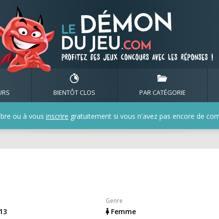
de coqueluche
URS
BIENTÔT CLOS
PAR CATÉGORIE
bre ou à vous
inscrire
gratuitement si vous n'avez pas encore de compt
Genre
013
Femme