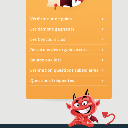
Vérificateur de gains
Les démons gagnants
Les Concours clos
Discutons des organisateurs
Bourse aux lots
Estimation questions subsidiaires
Questions fréquentes