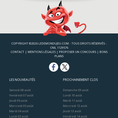
COPYRIGHT ©2026 LEDEMONDUJEU.COM - TOUS DROITS RÉSERVÉS -
CNIL 1129576
CONTACT
|
MENTIONS LÉGALES
|
PROPOSER UN CONCOURS
|
BONS
PLANS
LES NOUVEAUTÉS
PROCHAINEMENT CLOS
Samedi 08 août
Dimanche 09 août
Vendredi 07 août
Lundi 10 août
Jeudi 06 août
Mardi 11 août
Mercredi 05 août
Mercredi 12 août
Mardi 04 août
Jeudi 13 août
Lundi 03 août
Vendredi 14 août