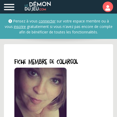
Profil et fiche membre d
Pensez à vous
connecter
sur votre espace membre ou à
vous
inscrire
gratuitement si vous n'avez pas encore de compte
afin de bénéficier de toutes les fonctionnalités.
Fiche membre de colargol