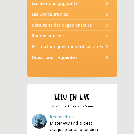
Les démons gagnants
Les Concours clos
Discutons des organisateurs
Bourse aux lots
Estimation questions subsidiaires
Questions fréquentes
LDDJ EN LIVE
Mis à jour toutes les 5min
fredmind
à 21:06
Mister @David si c’est
chaque jour un quotidien