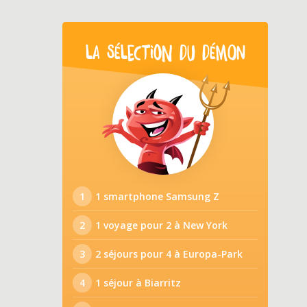
LA SÉLECTION DU DÉMON
1
1 smartphone Samsung Z
2
1 voyage pour 2 à New York
3
2 séjours pour 4 à Europa-Park
4
1 séjour à Biarritz