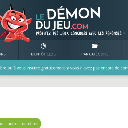
audo - page 1 - toutes 
URS
BIENTÔT CLOS
PAR CATÉGORIE
bre ou à vous
inscrire
gratuitement si vous n'avez pas encore de compt
s des autres membres