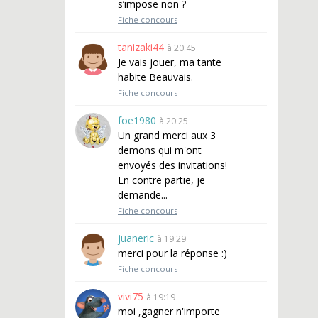
s’impose non ?
Fiche concours
tanizaki44
à 20:45
Je vais jouer, ma tante
habite Beauvais.
Fiche concours
foe1980
à 20:25
Un grand merci aux 3
demons qui m'ont
envoyés des invitations!
En contre partie, je
demande...
Fiche concours
juaneric
à 19:29
merci pour la réponse :)
Fiche concours
vivi75
à 19:19
moi ,gagner n'importe