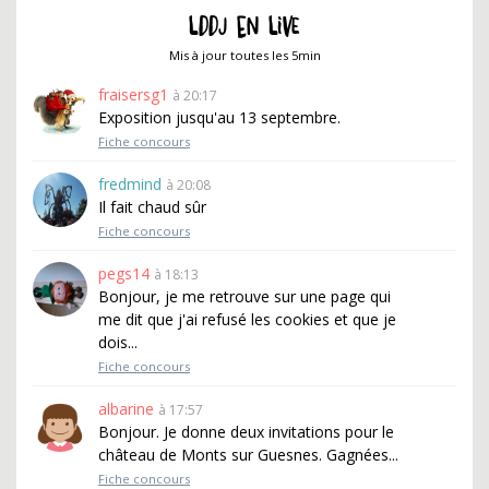
LDDJ EN LIVE
Mis à jour toutes les 5min
fraisersg1
à 20:17
Exposition jusqu'au 13 septembre.
Fiche concours
fredmind
à 20:08
Il fait chaud sûr
Fiche concours
pegs14
à 18:13
Bonjour, je me retrouve sur une page qui
me dit que j'ai refusé les cookies et que je
dois...
Fiche concours
albarine
à 17:57
Bonjour. Je donne deux invitations pour le
château de Monts sur Guesnes. Gagnées...
Fiche concours